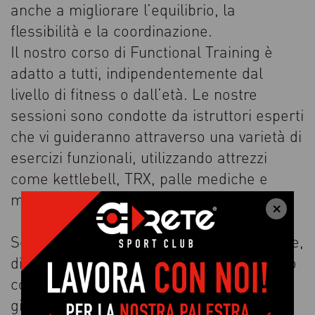
anche a migliorare l’equilibrio, la
flessibilità e la coordinazione.
Il nostro corso di Functional Training è
adatto a tutti, indipendentemente dal
livello di fitness o dall’età. Le nostre
sessioni sono condotte da istruttori esperti
che vi guideranno attraverso una varietà di
esercizi funzionali, utilizzando attrezzi
come kettlebell, TRX, palle mediche e
molto altro
Se siete alla ricerca di un modo divertente,
dinamico e efficace per allenarvi, il nostro
corso di Functional Training è la scelta
giusta per voi.