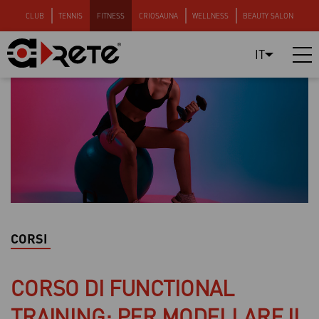
CLUB
TENNIS
FITNESS
CRIOSAUNA
WELLNESS
BEAUTY SALON
IT
CORSI
CORSO DI FUNCTIONAL
TRAINING: PER MODELLARE IL