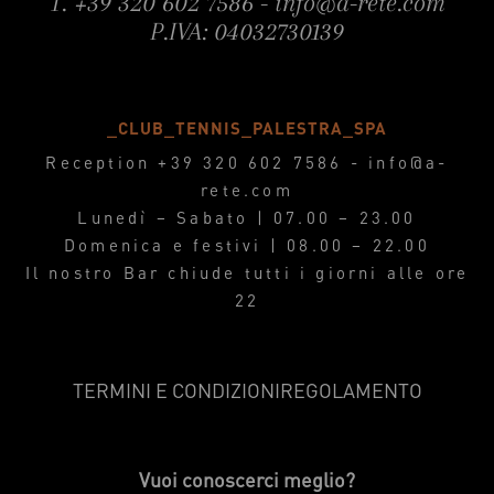
T.
+39 320 602 7586
-
info@a-rete.com
P.IVA: 04032730139
_CLUB_TENNIS_PALESTRA_SPA
Reception
+39 320 602 7586
-
info@a-
rete.com
Lunedì – Sabato | 07.00 – 23.00
Domenica e festivi | 08.00 – 22.00
Il nostro Bar chiude tutti i giorni alle ore
22
TERMINI E CONDIZIONI
REGOLAMENTO
Vuoi conoscerci meglio?