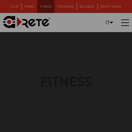
CLUB
TENNIS
FITNESS
CRIOSAUNA
WELLNESS
BEAUTY SALON
IT
FITNESS