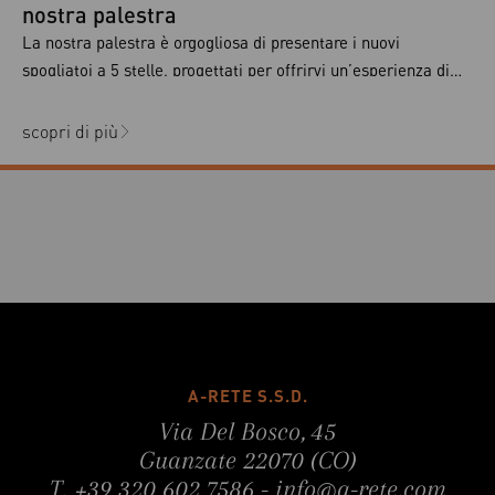
nostra palestra
La nostra palestra è orgogliosa di presentare i nuovi
spogliatoi a 5 stelle, progettati per offrirvi un’esperienza di
comfort e stile senza precedenti. Abbiamo dedicato grande
attenzione ai dettagli per assicurarci che ogni membro possa
scopri di più
godere di un ambiente accogliente e funzionale prima e dopo
l’allenamento. Non avrai mai bisogno di aspettare in coda
[…]
A-RETE S.S.D.
Via Del Bosco, 45
Guanzate 22070 (CO)
T.
+39 320 602 7586
-
info@a-rete.com