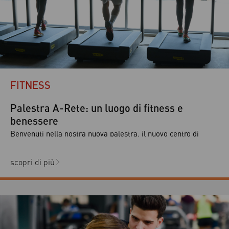
FITNESS
Palestra A-Rete: un luogo di fitness e
benessere
Benvenuti nella nostra nuova palestra, il nuovo centro di
fitness e benessere situato nel verde a pochi passi dalla città.
Mentre ti alleni, dalle ampie vetrate che circondano le sale
scopri di più
della palestra godrai dello spettacolo naturale del parco che
circonda la nostra Clubhouse. Inaugurata di recente, la
nostra palestra rappresenta uno dei più moderni […]